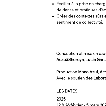
Éveiller à la prise en charg
de danse et pratiques d’éc
Créer des contextes sûrs e
sentiment de collectivité.
Conception et mise en œ
AcauãShereya, Lucía Garcí
Production
Mano Azul, Ac
Avec le soutien
des Labora
LES DATES
2025
12 & 26 février - 5 mars 20