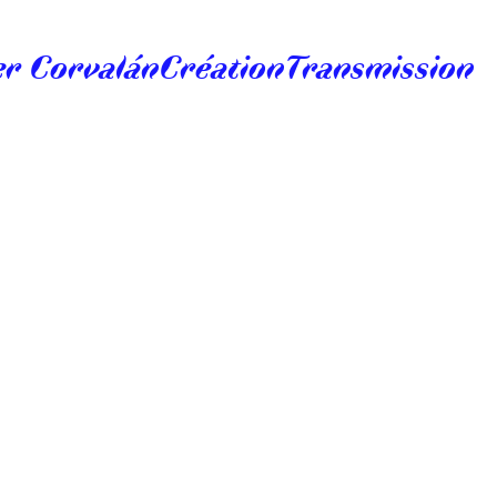
er Corvalán
Création
Transmission