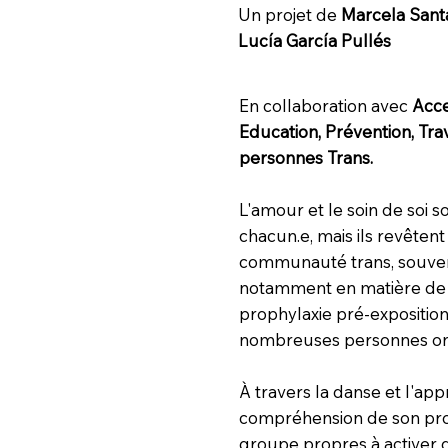
Un projet de
Marcela Sant
Lucía García Pullés
En collaboration avec
Acce
Education, Prévention, Trav
personnes Trans.
L'amour et le soin de soi s
chacun.e, mais ils revête
communauté trans, souvent
notamment en matière de s
prophylaxie pré-exposition 
nombreuses personnes ont 
À travers la danse et l'app
compréhension de son pro
groupe propres à activer d