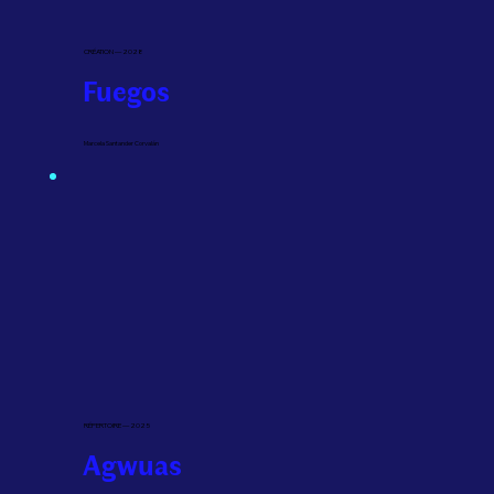
CRÉATION — 2028
Fuegos
Marcela Santander Corvalán
RÉPERTOIRE — 2025
Agwuas