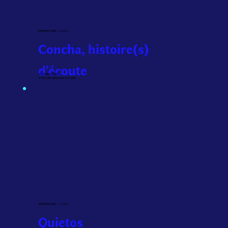
RÉPERTOIRE — 2021
Concha, histoire(s)
d’écoute
Hortense Belhôte
& Marcela Santander Corvalán
RÉPERTOIRE — 2019
Quietos