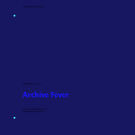
Marcela Santander Corvalán
RÉPERTOIRE — 2025
Archive Fever
Emma Bigé, Hélène Giannecchini,
Marcela Santander Corvalán