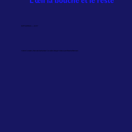
EXPOSITION — 2017
Volmir Cordeiro, Marcela Santander Corvalán, Margot Videcoq et Etienne Bernard