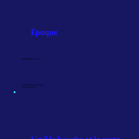
Époque
RÉPERTOIRE — 2015
Marcela Santander Corvalán
et Volmir Cordeiro
L'œil la bouche et le reste