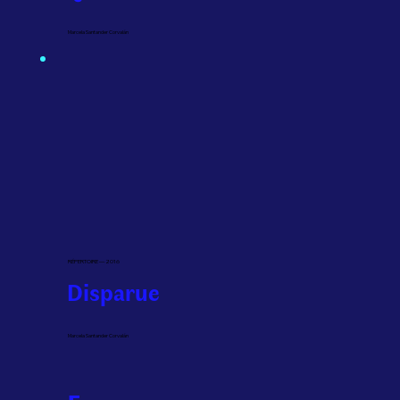
Marcela Santander Corvalán
RÉPERTOIRE — 2016
Disparue
Marcela Santander Corvalán