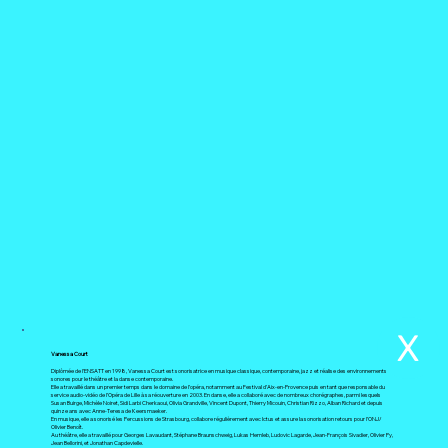
X
Vanessa Court
Diplômée de l’ENSATT en 1998, Vanessa Court est sonorisatrice en musique classique, contemporaine, jazz et réalise des environnements
sonores pour le théâtre et la danse contemporaine.
Elle a travaillé dans un premier temps dans le domaine de l’opéra, notamment au Festival d’Aix-en-Provence puis en tant que responsable du
service audio-vidéo de l’Opéra de Lille à sa réouverture en 2003. En danse, elle a collaboré avec de nombreux chorégraphes, parmi lesquels
Susan Buirge, Michèle Noiret, Sidi Larbi Cherkaoui, Olivia Grandville, Vincent Dupont, Thierry Micouin, Christian Rizzo, Alban Richard et depuis
quinze ans avec Anne-Teresa de Keersmaeker.
En musique, elle a sonorisé les Percussions de Strasbourg, collabore régulièrement avec Ictus et assure la sonorisation retours pour l’ONJ/
Olivier Benoît.
Au théâtre, elle a travaillé pour Georges Lavaudant, Stéphane Braunschweig, Lukas Hemleb, Ludovic Lagarde, Jean-François Sivadier, Olivier Py,
Jean Bellorini, et Jonathan Capdevielle.